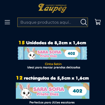
ENVÍOS A TODO COLOMBIA
Inicio
Kits escolares
Kit stickers escolares delicadas con costurita