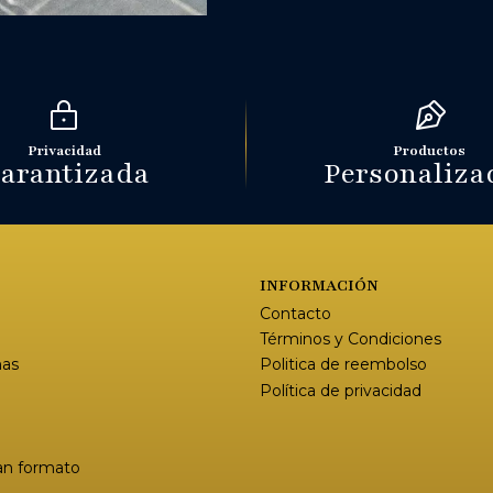
Privacidad
Productos
arantizada
Personaliza
S
INFORMACIÓN
Contacto
Términos y Condiciones
mas
Politica de reembolso
Política de privacidad
an formato