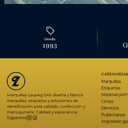
Desde
1993
G
CATEGORÍA
Marquillas
Etiquetas
Materias pri
Marquillas Laupeg SAS diseña y fabrica
marquillas, etiquetas y soluciones de
Cintas
identificación para calzado, confección y
Servicios
marroquinería. Calidad y experiencia.
Publicitarios
Síguenos
Impresión gr