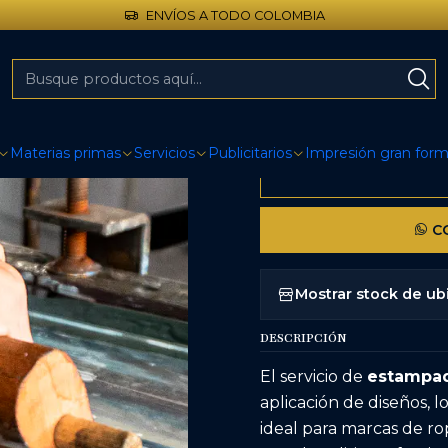
ENVÍOS A TODO COLOMBIA
Inicio
Servicios
Servicio de Estampado
|
Servicio d
Materias primas
Servicios
Publicitarios
Impresión gran for
CO
Mostrar stock de ub
DESCRIPCIÓN
El servicio de
estampa
aplicación de diseños, l
ideal para marcas de ro