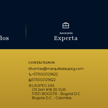
Asesoría
dos
Experta
CONTÁCTANOS
ventas@marquillaslaupeg.com
+573002129622
573002129622
LAUPEG SAS
CR 24H #18 30 SUR
111511 BOGOTÁ - Bogotá D.C.
Bogota D.C. - Colombia