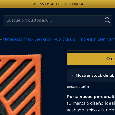
ENVÍOS A TODO COLOMBIA
Inicio
Publicitarios
Porta vasos
Portavasos personalizados
|
Portavasos
Materias primas
Servicios
Publicitarios
Impresión gran for
CO
Mostrar stock de ub
DESCRIPCIÓN
Porta vasos personali
tu marca o diseño, idea
acabado único y funcio